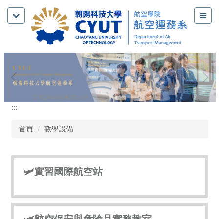
跳
到
主
要
內
容
區
:::
首頁
教學設備
🛩️實習國際航空站
🛩️航空保安與危險品實務教室