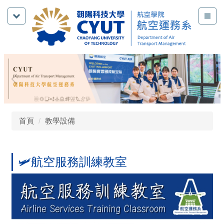
跳
到
主
要
內
容
區
首頁
教學設備
🛩️航空服務訓練教室