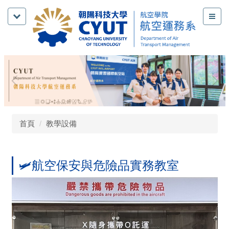
跳
到
主
要
內
容
區
首頁
教學設備
🛩️航空保安與危險品實務教室